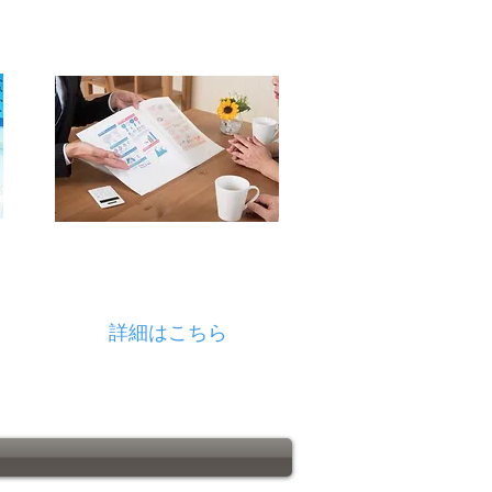
販促ツール
​リアルマーケティング
​デザイン制作
チラシ、名刺、
パンフレット、
Web制作
詳細はこちら