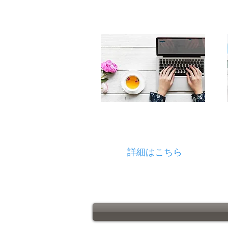
​​人材不足対策に
​秘書ママ
（事務代行）
詳細はこちら