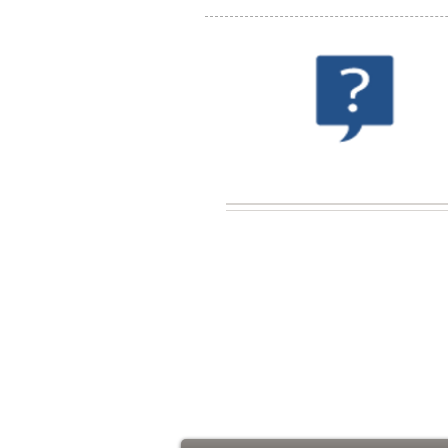
無料カウンセリング
仕事を定量化したいけど、何
したらいいかわからない！と
なたのために専任のスタッフ
でカウンセリングいたします