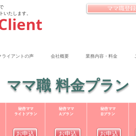
で
ママ職登録
トいたします。
Client
クライアントの声
会社概要
業務内容・料金
ママ職 料金プラン
お申込
お申込
お申込